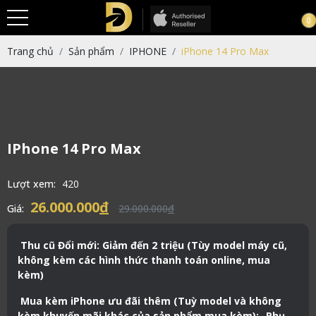
0
Trang chủ
Sản phẩm
IPHONE
iPhone 14 Pro Max
IPhone 14 Pro Max
Lượt xem:
420
26.000.000
đ
Giá:
29.000.000
đ
Thu cũ Đổi mới: Giảm đến 2 triệu (Tùy model máy cũ,
không kèm các hình thức thanh toán online, mua
kèm)
Mua kèm iPhone ưu đãi thêm (Tuỳ model và không
kèm khuyến mãi khác của sản phẩm mua kèm):- Phụ