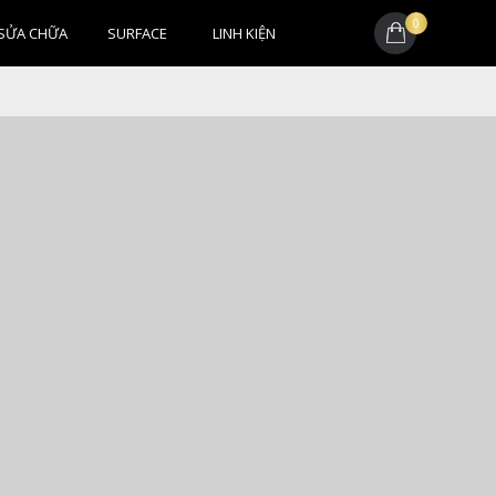
0
SỬA CHỮA
SURFACE
LINH KIỆN