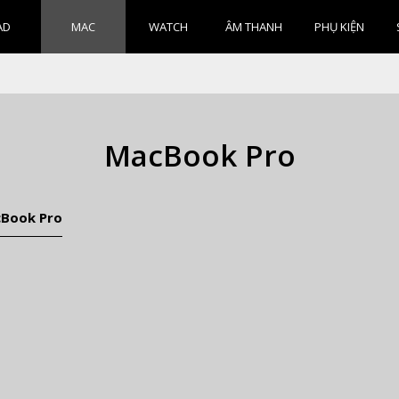
AD
MAC
WATCH
ÂM THANH
PHỤ KIỆN
MacBook Pro
Book Pro