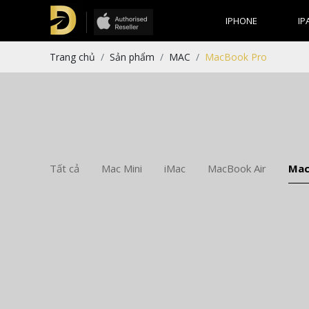
IPHONE
IP
Trang chủ
Sản phẩm
MAC
MacBook Pro
Tất cả
Mac Mini
iMac
MacBook Air
Mac