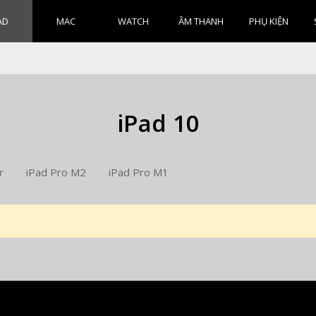
AD
MAC
WATCH
ÂM THANH
PHỤ KIỆN
iPad 10
r
iPad Pro M2
iPad Pro M1