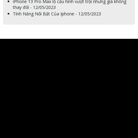
iPhone 13 Pro Max lộ cấu hình vượt trội nhưng giá không
thay đổi - 12/05/2023
Tính Năng Nổi Bật Của Iphone - 12/05/2023
0932 757 588
0902 018 144
0919 394 994
0909 568 563