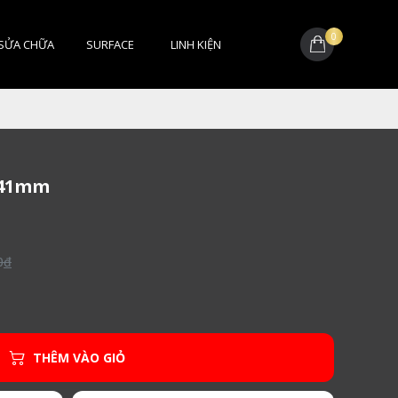
0
SỬA CHỮA
SURFACE
LINH KIỆN
 41mm
0
đ
THÊM VÀO GIỎ